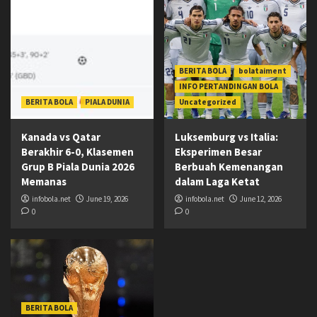
BERITA BOLA
bolataiment
INFO PERTANDINGAN BOLA
BERITA BOLA
PIALA DUNIA
Uncategorized
Kanada vs Qatar
Luksemburg vs Italia:
Berakhir 6-0, Klasemen
Eksperimen Besar
Grup B Piala Dunia 2026
Berbuah Kemenangan
Memanas
dalam Laga Ketat
infobola.net
June 19, 2026
infobola.net
June 12, 2026
0
0
BERITA BOLA