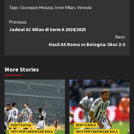
Tags:
Giuseppe Meazza
,
Inter Milan
,
Venezia
Continue
Previous
Jadwal AC Milan di Serie A 2024/2025
Reading
Next
Hasil AS Roma vs Bologna: Skor 2-3
More Stories
BERITA BOLA
BERITA BOLA
INFO PERTANDINGAN BOLA
INFO PERTANDINGAN BOLA