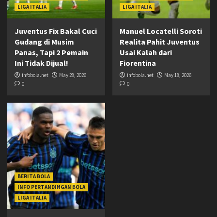
LIGA ITALIA
LIGA ITALIA
Juventus Fix Bakal Cuci
Manuel Locatelli Soroti
Gudang di Musim
Realita Pahit Juventus
Panas, Tapi 2 Pemain
Usai Kalah dari
Ini Tidak Dijual!
Fiorentina
infobola.net
May 28, 2026
infobola.net
May 18, 2026
0
0
BERITA BOLA
INFO PERTANDINGAN BOLA
LIGA ITALIA