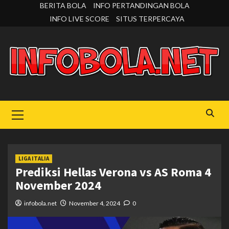
Skip
BERITA BOLA
INFO PERTANDINGAN BOLA
to
INFO LIVE SCORE
SITUS TERPERCAYA
content
Primary
Menu
LIGA ITALIA
Prediksi Hellas Verona vs AS Roma 4
November 2024
infobola.net
November 4, 2024
0