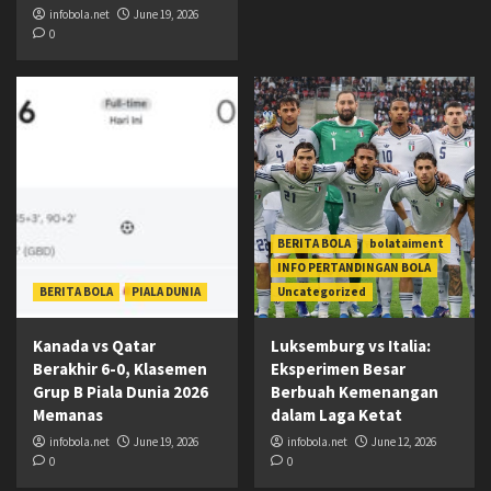
infobola.net
June 19, 2026
0
BERITA BOLA
bolataiment
INFO PERTANDINGAN BOLA
BERITA BOLA
PIALA DUNIA
Uncategorized
Kanada vs Qatar
Luksemburg vs Italia:
Berakhir 6-0, Klasemen
Eksperimen Besar
Grup B Piala Dunia 2026
Berbuah Kemenangan
Memanas
dalam Laga Ketat
infobola.net
June 19, 2026
infobola.net
June 12, 2026
0
0