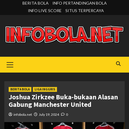
Skip
BERITA BOLA
INFO PERTANDINGAN BOLA
to
INFO LIVE SCORE
SITUS TERPERCAYA
content
Primary
Menu
BERITA BOLA
LIGA INGGRIS
Joshua Zirkzee Buka-bukaan Alasan
Gabung Manchester United
infobola.net
July 19, 2024
0