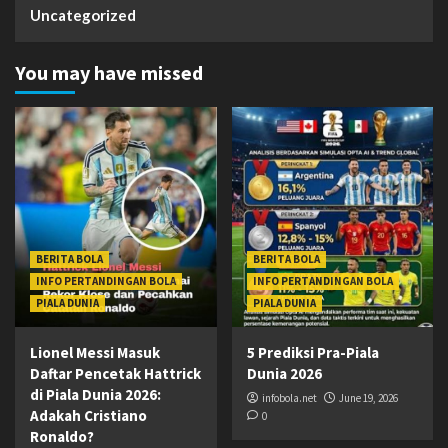
Uncategorized
You may have missed
BERITA BOLA
BERITA BOLA
INFO PERTANDINGAN BOLA
INFO PERTANDINGAN BOLA
PIALA DUNIA
PIALA DUNIA
Lionel Messi Masuk
5 Prediksi Pra-Piala
Daftar Pencetak Hattrick
Dunia 2026
di Piala Dunia 2026:
infobola.net
June 19, 2026
Adakah Cristiano
0
Ronaldo?