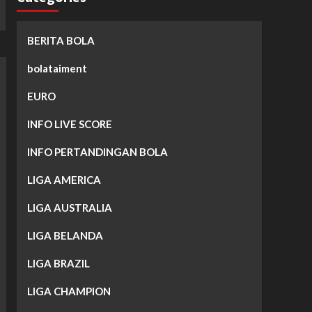
BERITA BOLA
bolataiment
EURO
INFO LIVE SCORE
INFO PERTANDINGAN BOLA
LIGA AMERICA
LIGA AUSTRALIA
LIGA BELANDA
LIGA BRAZIL
LIGA CHAMPION