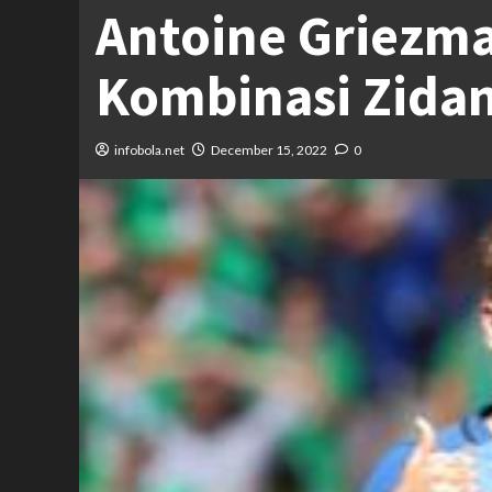
Antoine Griezma
Kombinasi Zidan
infobola.net
December 15, 2022
0