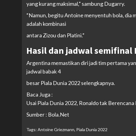
yang kurang maksimal,” sambung Dugarry.
“Namun, begitu Antoine menyentuh bola, dia m
adalah kombinasi
antara Zizou dan Platini.”
Hasil dan jadwal semifinal
Argentina memastikan diri jadi tim pertama yang
jadwal babak 4
besar Piala Dunia 2022 selengkapnya.
Baca Juga :
Usai Piala Dunia 2022, Ronaldo tak Berencana 
Sumber : Bola.Net
Tags:
Antoine Griezmann
,
Piala Dunia 2022