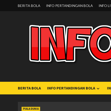
Skip
BERITA BOLA
INFO PERTANDINGAN BOLA
INFO L
to
content
BERITA BOLA
INFO PERTANDINGAN BOLA
IN
PIALA DUNIA