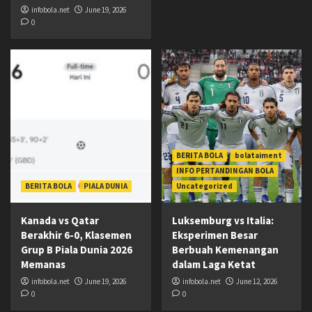
infobola.net
June 19, 2026
0
BERITA BOLA
bolataiment
INFO PERTANDINGAN BOLA
BERITA BOLA
PIALA DUNIA
Uncategorized
Kanada vs Qatar
Luksemburg vs Italia:
Berakhir 6-0, Klasemen
Eksperimen Besar
Grup B Piala Dunia 2026
Berbuah Kemenangan
Memanas
dalam Laga Ketat
infobola.net
June 19, 2026
infobola.net
June 12, 2026
0
0