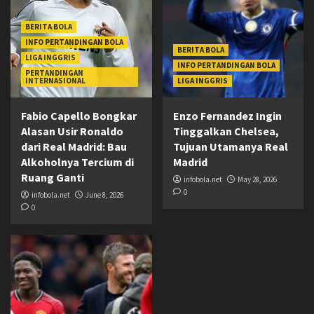
BERITA BOLA
INFO PERTANDINGAN BOLA
BERITA BOLA
LIGA INGGRIS
INFO PERTANDINGAN BOLA
PERTANDINGAN
INTERNASIONAL
LIGA INGGRIS
Fabio Capello Bongkar
Enzo Fernandez Ingin
Alasan Usir Ronaldo
Tinggalkan Chelsea,
dari Real Madrid: Bau
Tujuan Utamanya Real
Alkoholnya Tercium di
Madrid
Ruang Ganti
infobola.net
May 28, 2026
0
infobola.net
June 8, 2026
0