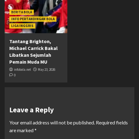
BERITA BOLA
INFO PERTANDINGAN BOLA
LIGA INGGRIS
Tantang Brighton,
Michael Carrick Bakal
Libatkan Sejumlah
Pemain Muda MU
infobola.net
May 23, 2026
0
Leave a Reply
Your email address will not be published.
Required fields
are marked
*