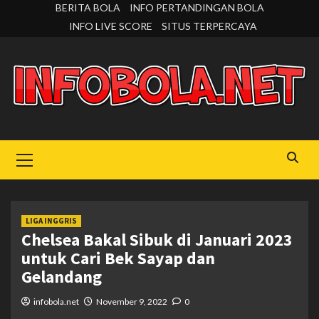
Skip
BERITA BOLA
INFO PERTANDINGAN BOLA
to
INFO LIVE SCORE
SITUS TERPERCAYA
content
Primary
Menu
LIGA INGGRIS
Chelsea Bakal Sibuk di Januari 2023
untuk Cari Bek Sayap dan
Gelandang
infobola.net
November 9, 2022
0