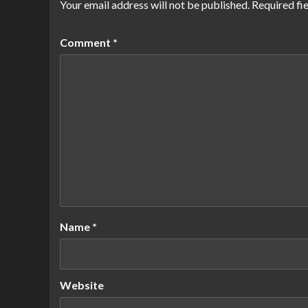
Your email address will not be published.
Required fi
Comment
*
Name
*
Website