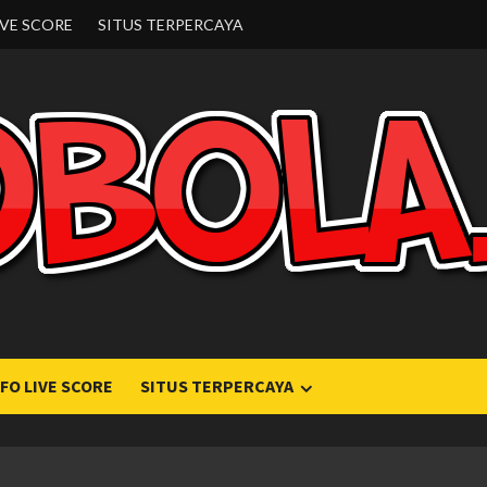
IVE SCORE
SITUS TERPERCAYA
FO LIVE SCORE
SITUS TERPERCAYA