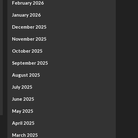
February 2026
January 2026
December 2025
November 2025
October 2025
September 2025
August 2025
July 2025
June 2025
May 2025
April 2025
March 2025