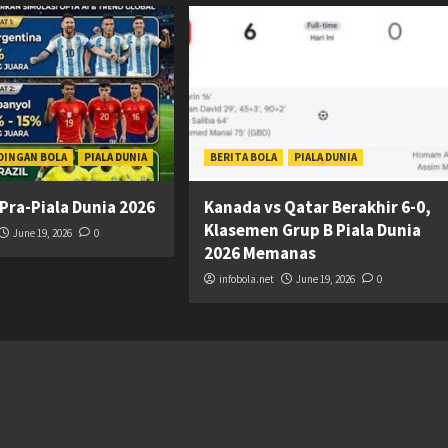
DINGAN BOLA
PIALA DUNIA
BERITA BOLA
PIALA DUNIA
 Pra-Piala Dunia 2026
Kanada vs Qatar Berakhir 6-0,
Klasemen Grup B Piala Dunia
June 19, 2026
0
2026 Memanas
infobola.net
June 19, 2026
0