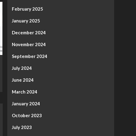
February 2025
January 2025
December 2024
November 2024
September 2024
July 2024
June 2024
March 2024
January 2024
October 2023
July 2023