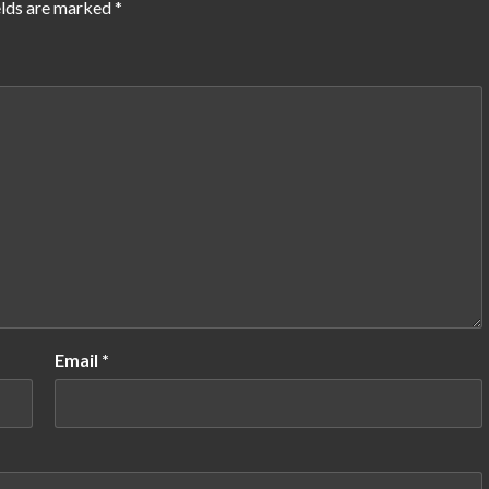
elds are marked
*
Email
*