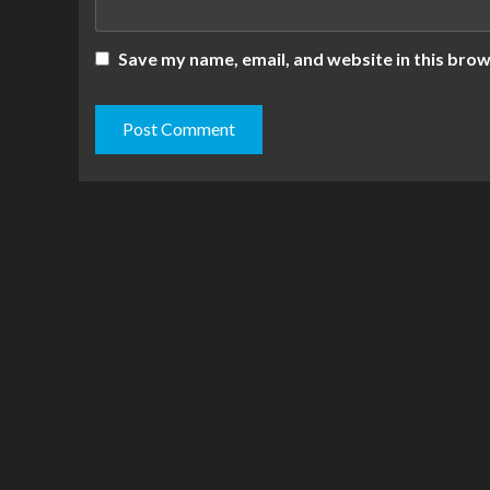
Save my name, email, and website in this brow