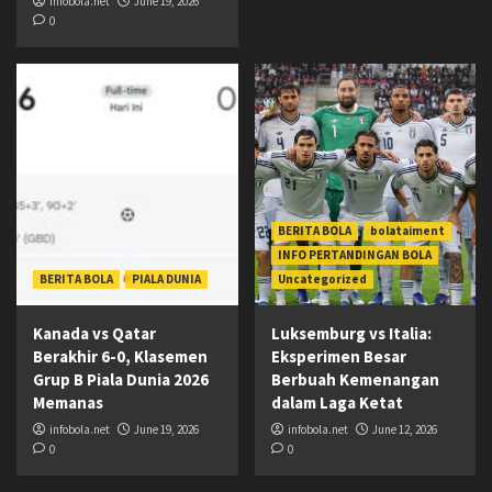
infobola.net
June 19, 2026
0
BERITA BOLA
bolataiment
INFO PERTANDINGAN BOLA
BERITA BOLA
PIALA DUNIA
Uncategorized
Kanada vs Qatar
Luksemburg vs Italia:
Berakhir 6-0, Klasemen
Eksperimen Besar
Grup B Piala Dunia 2026
Berbuah Kemenangan
Memanas
dalam Laga Ketat
infobola.net
June 19, 2026
infobola.net
June 12, 2026
0
0