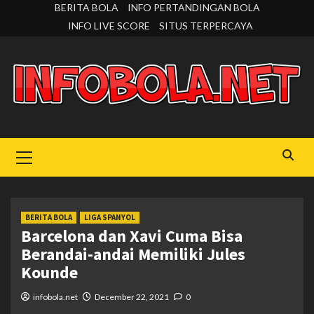
Skip
BERITA BOLA
INFO PERTANDINGAN BOLA
to
INFO LIVE SCORE
SITUS TERPERCAYA
content
Primary
Menu
BERITA BOLA
LIGA SPANYOL
Barcelona dan Xavi Cuma Bisa
Berandai-andai Memiliki Jules
Kounde
infobola.net
December 22, 2021
0