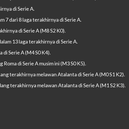
rnya di Serie A.
 7 dari 8 laga terakhirnya di Serie A.
khirnya di Serie A (M8 S2 K0).
alam 13 laga terakhirnya di Serie A.
a di Serie A (M4 S0 K4).
g Roma di Serie A musim ini (M3 S0 K5).
ng terakhirnya melawan Atalanta di Serie A (M0 S1 K2).
ang terakhirnya melawan Atalanta di Serie A (M1 S2 K3).