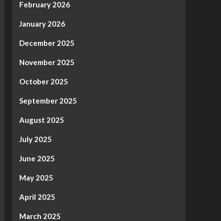
February 2026
January 2026
December 2025
November 2025
October 2025
September 2025
August 2025
July 2025
June 2025
May 2025
April 2025
March 2025