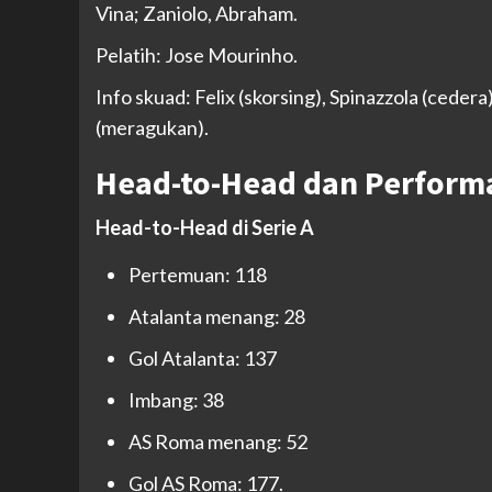
Vina; Zaniolo, Abraham.
Pelatih: Jose Mourinho.
Info skuad: Felix (skorsing), Spinazzola (cedera
(meragukan).
Head-to-Head dan Perform
Head-to-Head di Serie A
Pertemuan: 118
Atalanta menang: 28
Gol Atalanta: 137
Imbang: 38
AS Roma menang: 52
Gol AS Roma: 177.