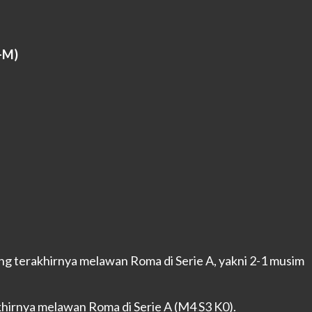
-M)
ng terakhirnya melawan Roma di Serie A, yakni 2-1 musim
akhirnya melawan Roma di Serie A (M4 S3 K0).