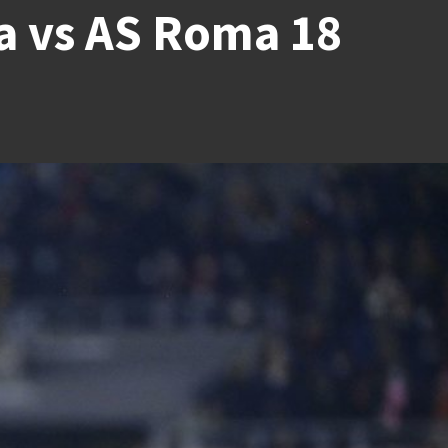
ta vs AS Roma 18