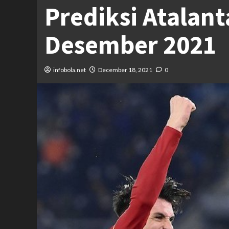
Prediksi Atalan
Desember 2021
infobola.net
December 18, 2021
0