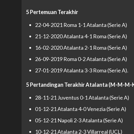
5 Pertemuan Terakhir
22-04-2021 Roma 1-1 Atalanta (Serie A)
21-12-2020 Atalanta 4-1 Roma (Serie A)
16-02-2020 Atalanta 2-1 Roma (Serie A)
26-09-2019 Roma 0-2 Atalanta (Serie A)
27-01-2019 Atalanta 3-3 Roma (Serie A).
5 Pertandingan Terakhir Atalanta (M-M-M-
28-11-21 Juventus 0-1 Atalanta (Serie A)
01-12-21 Atalanta 4-0 Venezia (Serie A)
05-12-21 Napoli 2-3 Atalanta (Serie A)
10-12-21 Atalanta 2-3 Villarreal (UCL)