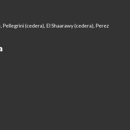
), Pellegrini (cedera), El Shaarawy (cedera), Perez
a