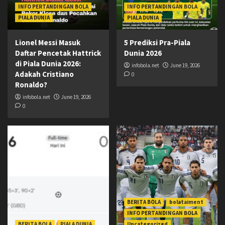
INFO PERTANDINGAN BOLA
INFO PERTANDINGAN BOLA
PIALA DUNIA
PIALA DUNIA
Lionel Messi Masuk
5 Prediksi Pra-Piala
Daftar Pencetak Hattrick
Dunia 2026
di Piala Dunia 2026:
infobola.net
June 19, 2026
Adakah Cristiano
0
Ronaldo?
infobola.net
June 19, 2026
0
BERITA BOLA
bolataiment
INFO PERTANDINGAN BOLA
BERITA BOLA
PIALA DUNIA
Uncategorized