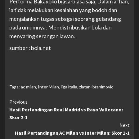
Performa Bakayoko biasa-biasa saja. Dalam artian,
ia tidak melakukan kesalahan yang bodoh dan
menjalankan tugas sebagai seorang gelandang
pada umumnya: Mendistribusikan bola dan
menyaring serangan lawan.
sumber : bola.net
Tags:
ac milan
,
Inter Milan
,
liga italia
,
zlatan ibrahimovic
Continue
Previous
Hasil Pertandingan Real Madrid vs Rayo Vallecano:
Reading
Skor 2-1
Next
Hasil Pertandingan AC Milan vs Inter Milan: Skor 1-1