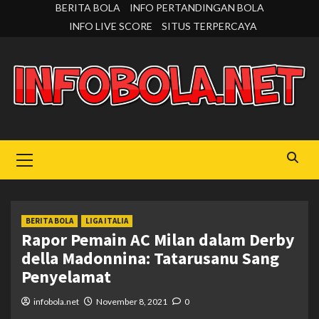
Skip
BERITA BOLA
INFO PERTANDINGAN BOLA
to
INFO LIVE SCORE
SITUS TERPERCAYA
content
Primary
Menu
BERITA BOLA
LIGA ITALIA
Rapor Pemain AC Milan dalam Derby
della Madonnina: Tatarusanu Sang
Penyelamat
infobola.net
November 8, 2021
0