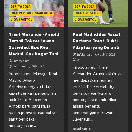
BERITA BOLA
BERITA BOLA
INFO PERTANDINGAN BOLA
INFO LIVE SCORE
LIGA SPANYOL
LIGA SPANYOL
Trent Alexander-Arnold
Real Madrid dan Assist
Tampil Tokcer Lawan
Pertama Trent: Bukti
Sociedad, Bos Real
Adaptasi yang Dinanti
Madrid: Gak Kaget Tuh!
infobola.net
July 3, 2025
0
infobola.net
February 16, 2026
0
infobola.net - Trent
infobola.net- Manajer Real
Alexander-Arnold akhirnya
Madrid, Alvaro
mendapatkan momen
Arbeloa mengaku tidak
krusial di c. Setelah tiga
kaget dengan penampilan
pertandingan kurang
apik Trent Alexander-
menonjol, ia memberikan
Arnold baru-baru ini. Ia
assist penentu
sudah punya firasat bahwa
kemenangan melawan
sang bek bakal
Juventus....
menunjukkan...
Read More