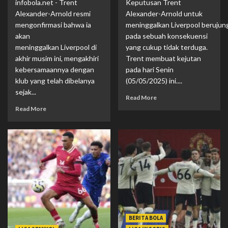
infobola.net - Trent
Keputusan Trent
Alexander-Arnold resmi
Alexander-Arnold untuk
mengonfirmasi bahwa ia
meninggalkan Liverpool berujun
akan
pada sebuah konsekuensi
meninggalkan Liverpool di
yang cukup tidak terduga.
akhir musim ini, mengakhiri
Trent membuat kejutan
kebersamaannya dengan
pada hari Senin
klub yang telah dibelanya
(05/05/2025) ini....
sejak...
Read More
Read More
BERITA BOLA