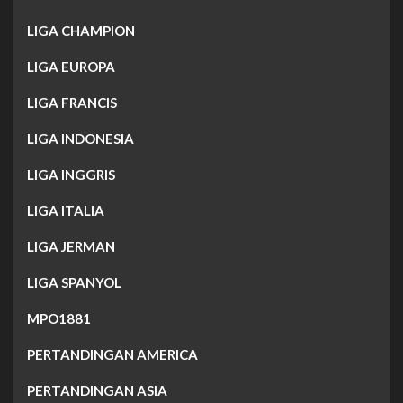
LIGA CHAMPION
LIGA EUROPA
LIGA FRANCIS
LIGA INDONESIA
LIGA INGGRIS
LIGA ITALIA
LIGA JERMAN
LIGA SPANYOL
MPO1881
PERTANDINGAN AMERICA
PERTANDINGAN ASIA