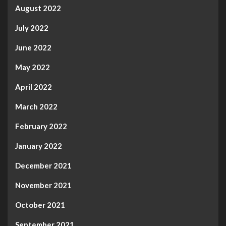
August 2022
July 2022
June 2022
May 2022
April 2022
March 2022
February 2022
January 2022
December 2021
November 2021
October 2021
September 2021