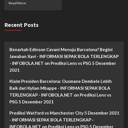
Read More
Recent Posts
Benarkah Edinson Cavani Menuju Barcelona? Begini
Jawaban Xavi - INFORMASI SEPAK BOLA TERLENGKAP
- INFOBOLA.NET
on
Prediksi Lens vs PSG 5 Desember
2021
Klaim Presiden Barcelona: Ousmane Dembele Lebih
Baik dari Kylian Mbappe - INFORMASI SEPAK BOLA
TERLENGKAP - INFOBOLA.NET
on
Prediksi Lens vs
PSG 5 Desember 2021
Prediksi Watford vs Manchester City 5 Desember 2021
- INFORMASI SEPAK BOLA TERLENGKAP -
INFOBOLA.NET
on
Prediksi Lens vs PSG 5 Desember