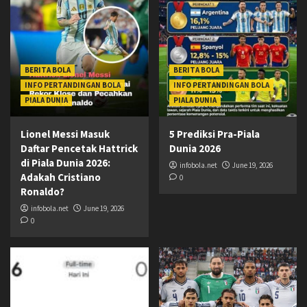
BERITA BOLA
BERITA BOLA
INFO PERTANDINGAN BOLA
INFO PERTANDINGAN BOLA
PIALA DUNIA
PIALA DUNIA
Lionel Messi Masuk
5 Prediksi Pra-Piala
Daftar Pencetak Hattrick
Dunia 2026
di Piala Dunia 2026:
infobola.net
June 19, 2026
Adakah Cristiano
0
Ronaldo?
infobola.net
June 19, 2026
0