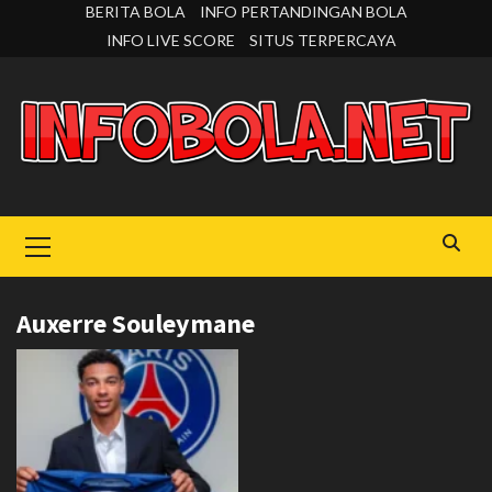
Skip
BERITA BOLA
INFO PERTANDINGAN BOLA
to
INFO LIVE SCORE
SITUS TERPERCAYA
content
Primary
Menu
Auxerre Souleymane