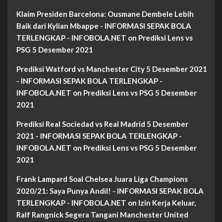
Klaim Presiden Barcelona: Ousmane Dembele Lebih
Baik dari Kylian Mbappe - INFORMASI SEPAK BOLA
TERLENGKAP - INFOBOLA.NET
on
Prediksi Lens vs
PSG 5 Desember 2021
Prediksi Watford vs Manchester City 5 Desember 2021
- INFORMASI SEPAK BOLA TERLENGKAP -
INFOBOLA.NET
on
Prediksi Lens vs PSG 5 Desember
2021
Prediksi Real Sociedad vs Real Madrid 5 Desember
2021 - INFORMASI SEPAK BOLA TERLENGKAP -
INFOBOLA.NET
on
Prediksi Lens vs PSG 5 Desember
2021
Frank Lampard Soal Chelsea Juara Liga Champions
2020/21: Saya Punya Andil! - INFORMASI SEPAK BOLA
TERLENGKAP - INFOBOLA.NET
on
Izin Kerja Keluar,
Ralf Rangnick Segera Tangani Manchester United