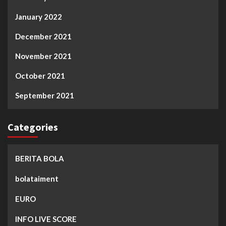
January 2022
December 2021
November 2021
October 2021
September 2021
Categories
BERITA BOLA
bolataiment
EURO
INFO LIVE SCORE