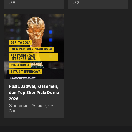
0
0
BERITA BOLA
INFO PERTANDINGAN BOLA
PERTANDINGAN
INTERNASIONAL
PIALA DUNIA
SITUS TERPERCAYA
Hasil, Jadwal, Klasemen,
dan Top Skor Piala Dunia
2026
infobola.net
June 12, 2026
0