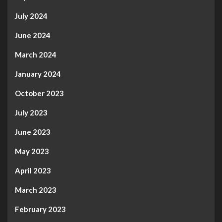
July 2024
June 2024
March 2024
January 2024
October 2023
July 2023
June 2023
May 2023
April 2023
March 2023
February 2023