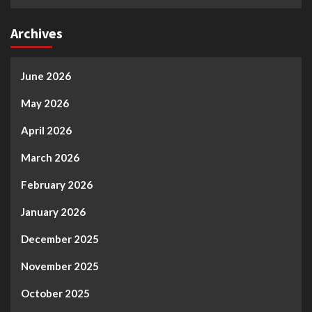
Archives
June 2026
May 2026
April 2026
March 2026
February 2026
January 2026
December 2025
November 2025
October 2025