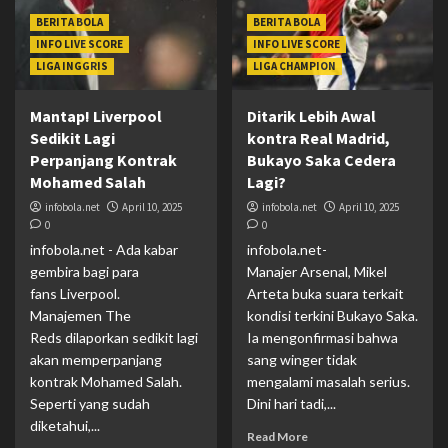
BERITA BOLA
BERITA BOLA
INFO LIVE SCORE
INFO LIVE SCORE
LIGA INGGRIS
LIGA CHAMPION
Mantap! Liverpool
Ditarik Lebih Awal
Sedikit Lagi
kontra Real Madrid,
Perpanjang Kontrak
Bukayo Saka Cedera
Mohamed Salah
Lagi?
infobola.net
April 10, 2025
infobola.net
April 10, 2025
0
0
infobola.net - Ada kabar
infobola.net-
gembira bagi para
Manajer Arsenal, Mikel
fans Liverpool.
Arteta buka suara terkait
Manajemen The
kondisi terkini Bukayo Saka.
Reds dilaporkan sedikit lagi
Ia mengonfirmasi bahwa
akan memperpanjang
sang winger tidak
kontrak Mohamed Salah.
mengalami masalah serius.
Seperti yang sudah
Dini hari tadi,...
diketahui,...
Read More