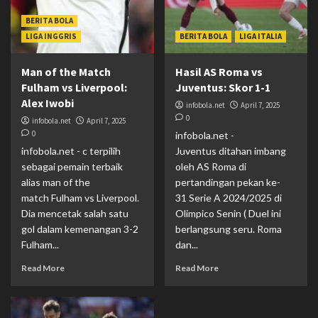
BERITA BOLA
LIGA INGGRIS
BERITA BOLA
LIGA ITALIA
Man of the Match
Hasil AS Roma vs
Fulham vs Liverpool:
Juventus: Skor 1-1
Alex Iwobi
infobola.net
April 7, 2025
0
infobola.net
April 7, 2025
0
infobola.net -
infobola.net - c terpilih
Juventus ditahan imbang
sebagai pemain terbaik
oleh AS Roma di
alias man of the
pertandingan pekan ke-
match Fulham vs Liverpool.
31 Serie A 2024/2025 di
Dia mencetak salah satu
Olimpico Senin ( Duel ini
gol dalam kemenangan 3-2
berlangsung seru. Roma
Fulham...
dan...
Read More
Read More