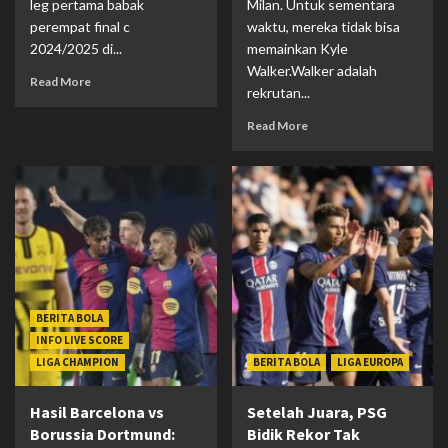
leg pertama babak
Milan. Untuk sementara
perempat final c
waktu, mereka tidak bisa
2024/2025 di...
memainkan Kyle
Walker.Walker adalah
Read More
rekrutan...
Read More
BERITA BOLA
INFO LIVE SCORE
LIGA CHAMPION
BERITA BOLA
LIGA EUROPA
Hasil Barcelona vs
Setelah Juara, PSG
Borussia Dortmund:
Bidik Rekor Tak