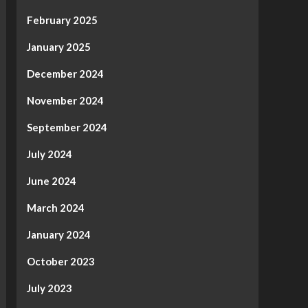
February 2025
January 2025
December 2024
November 2024
September 2024
July 2024
June 2024
March 2024
January 2024
October 2023
July 2023