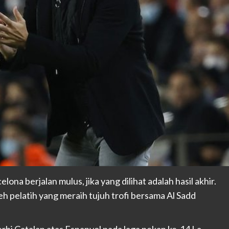
ona berjalan mulus, jika yang dilihat adalah hasil akhir.
eh pelatih yang meraih tujuh trofi bersama Al Sadd
bi Catalan atas Espanyol pada laga pekan ke-14 La