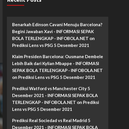
Benarkah Edinson Cavani Menuju Barcelona?
Begini Jawaban Xavi - INFORMASI SEPAK
BOLA TERLENGKAP - INFOBOLA.NET
on
Prediksi Lens vs PSG 5 Desember 2021
Klaim Presiden Barcelona: Ousmane Dembele
Lebih Baik dari Kylian Mbappe - INFORMASI
SEPAK BOLA TERLENGKAP - INFOBOLA.NET
on
Prediksi Lens vs PSG 5 Desember 2021
Prediksi Watford vs Manchester City 5
Desember 2021 - INFORMASI SEPAK BOLA
TERLENGKAP - INFOBOLA.NET
on
Prediksi
Lens vs PSG 5 Desember 2021
Prediksi Real Sociedad vs Real Madrid 5
Desember 2021 - INFORMASI SEPAK BOLA