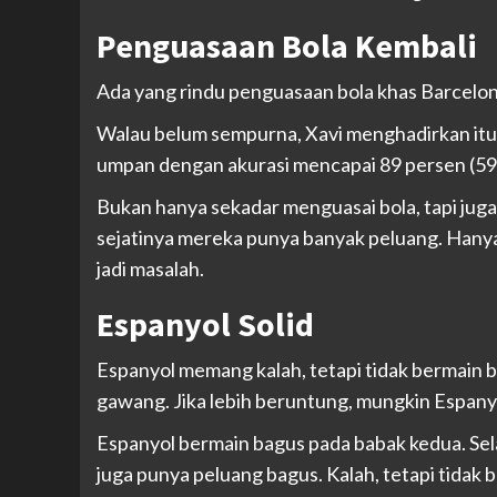
Penguasaan Bola Kembali
Ada yang rindu penguasaan bola khas Barcelo
Walau belum sempurna, Xavi menghadirkan itu
umpan dengan akurasi mencapai 89 persen (592
Bukan hanya sekadar menguasai bola, tapi jug
sejatinya mereka punya banyak peluang. Hanya 
jadi masalah.
Espanyol Solid
Espanyol memang kalah, tetapi tidak bermain
gawang. Jika lebih beruntung, mungkin Espanyo
Espanyol bermain bagus pada babak kedua. Se
juga punya peluang bagus. Kalah, tetapi tidak 