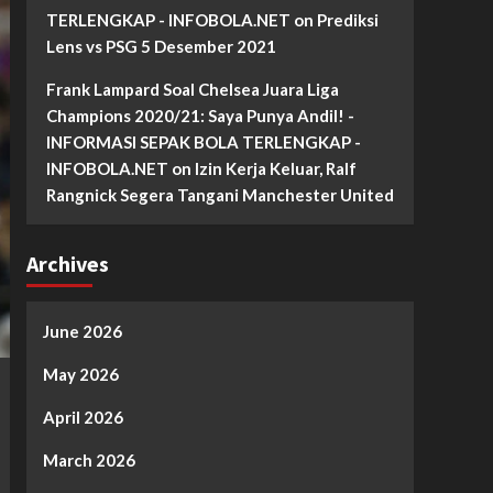
TERLENGKAP - INFOBOLA.NET
on
Prediksi
Lens vs PSG 5 Desember 2021
Frank Lampard Soal Chelsea Juara Liga
Champions 2020/21: Saya Punya Andil! -
INFORMASI SEPAK BOLA TERLENGKAP -
INFOBOLA.NET
on
Izin Kerja Keluar, Ralf
Rangnick Segera Tangani Manchester United
Archives
June 2026
May 2026
April 2026
March 2026