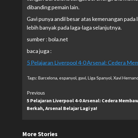
dibanding pemain lain.
Gavi punya andil besar atas kemenangan pada 
lebih banyak pada laga-laga selanjutnya.
sumber : bola.net
baca juga :
5 Pelajaran Liverpool 4-0 Arsenal: Cedera Mem
Tags:
Barcelona
,
espanyol
,
gavi
,
Liga Spanyol
,
Xavi Hernan
Continue
Previous
5 Pelajaran Liverpool 4-0 Arsenal: Cedera Memba
Reading
Berkah, Arsenal Belajar Lagi ya!
More Stories